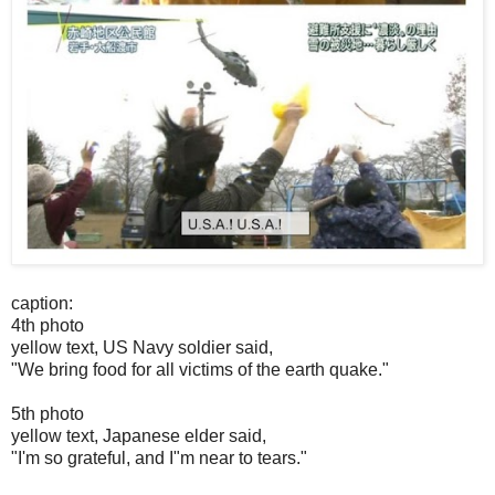
caption:
4th photo
yellow text, US Navy soldier said,
"We bring food for all victims of the earth quake."
5th photo
yellow text, Japanese elder said,
"I'm so grateful, and I"m near to tears."