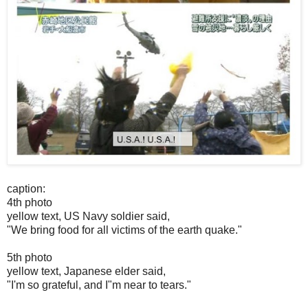
caption:
4th photo
yellow text, US Navy soldier said,
"We bring food for all victims of the earth quake."
5th photo
yellow text, Japanese elder said,
"I'm so grateful, and I"m near to tears."